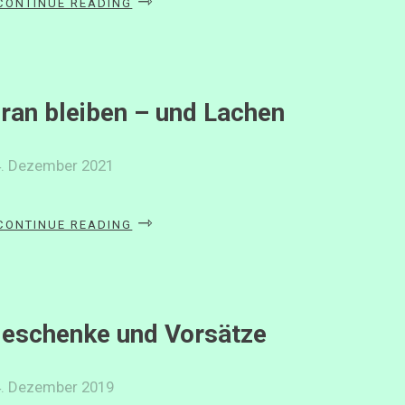
CONTINUE READING
SCHREIBEN»
ran bleiben – und Lachen
4. Dezember 2021
«DRAN
CONTINUE READING
BLEIBEN
–
UND
LACHEN»
eschenke und Vorsätze
4. Dezember 2019