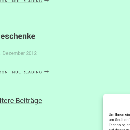
CONTINUE READING
WUNSCH
SEI
AUCH
EUER
WUNSCH»
eschenke
4. Dezember 2012
«GESCHENKE»
CONTINUE READING
eitragsnavigation
ltere Beiträge
Um Ihnen ein
um Geräteinf
Technologien