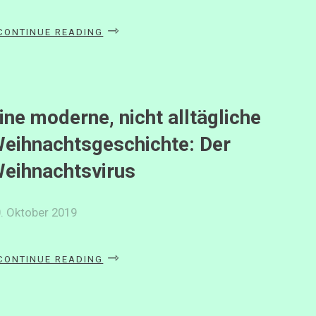
«GESCHENKE
CONTINUE READING
UND
VORSÄTZE»
ine moderne, nicht alltägliche
eihnachtsgeschichte: Der
eihnachtsvirus
. Oktober 2019
«EINE
CONTINUE READING
MODERNE,
NICHT
ALLTÄGLICHE