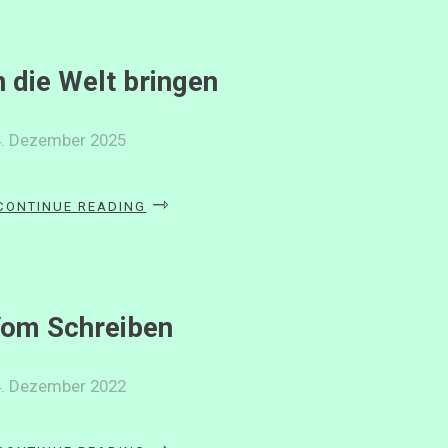
n die Welt bringen
4. Dezember 2025
«IN
CONTINUE READING
DIE
WELT
BRINGEN»
om Schreiben
4. Dezember 2022
«VOM