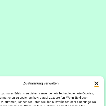
Zustimmung verwalten
 optimales Erlebnis zu bieten, verwenden wir Technologien wie Cookies,
ormationen zu speichern bzw. darauf zuzugreifen. Wenn Sie diesen
 zustimmen, können wir Daten wie das Surfverhalten oder eindeutige IDs