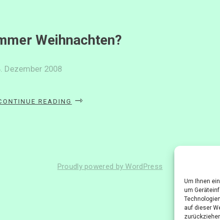
mmer Weihnachten?
4. Dezember 2008
«IMMER
CONTINUE READING
WEIHNACHTEN?»
Proudly powered by WordPress
Um Ihnen ein
um Geräteinf
Technologien
auf dieser W
zurückziehen